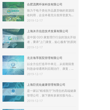
合肥茂腾环保科技有限公司
致力于电子类化学品废弃物的资源回
收利用，企业本着充分发挥变废为
宝，最大程度提高资源的价值......
2019-12-17
上海沐月信息技术发展有限公司
是中国 O2O 康复理疗行业的顶尖开创
者，秉承“上门康复，贴心服务”的原则
2019-12-17
北京海孚医院管理有限公司
以全方位打造卒中单元，从前期筛查
到急诊绿通再到后期治疗、康复，提
高合作医院医疗技术并引进前沿科
2019-12-17
技......
上海巨优化健康管理有限公司
是一家以“精准医疗”为理念的高端健康
管理公司，旗下拥有多家控股与合作
企业
2019-12-17